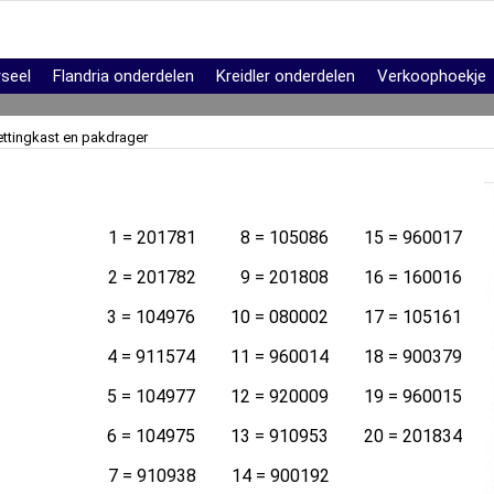
rseel
Flandria onderdelen
Kreidler onderdelen
Verkoophoekje
ettingkast en pakdrager
1 = 201781 8 = 105086 15 = 960017
2 = 201782 9 = 201808 16 = 160016
3 = 104976 10 = 080002 17 = 105161
4 = 911574 11 = 960014 18 = 900379
5 = 104977 12 = 920009 19 = 960015
6 = 104975 13 = 910953 20 = 201834
7 = 910938 14 = 900192