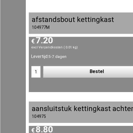
afstandsbout kettingkast
104977M
7.20
€
excl Verzendkosten
0.01
kg
Levertijd:
5-7 dagen
Bestel
aansluitstuk kettingkast achte
104975
8.80
€