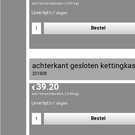
excl Verzendkosten
0.01
kg
Levertijd:
5-7 dagen
Bestel
achterkant gesloten kettingka
201808
39.20
€
excl Verzendkosten
0.50
kg
Levertijd:
5-7 dagen
Bestel