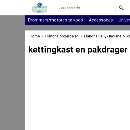
Brommers/motoren te koop
Accessoires
Unive
Home
>
Flandria onderdelen
>
Flandria Rally - Indiana
>
k
kettingkast en pakdrager