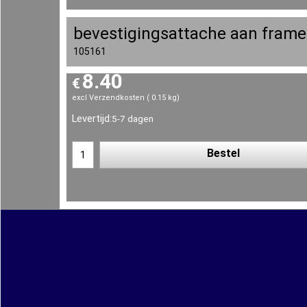
bevestigingsattache aan frame
105161
8.40
€
excl Verzendkosten
0.15
kg
Levertijd:
5-7 dagen
Bestel