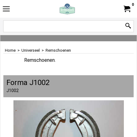
0
Home
>
Universeel
>
Remschoenen
Remschoenen.
Forma J1002
J1002