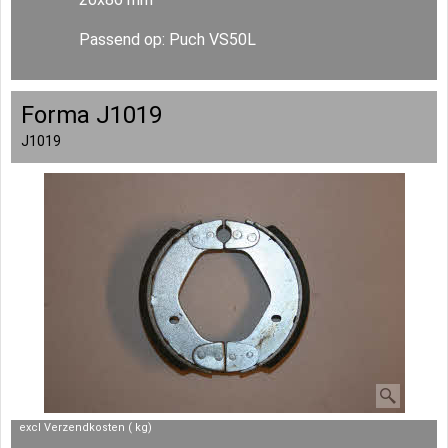
Passend op: Puch VS50L
Forma J1019
J1019
excl Verzendkosten
kg