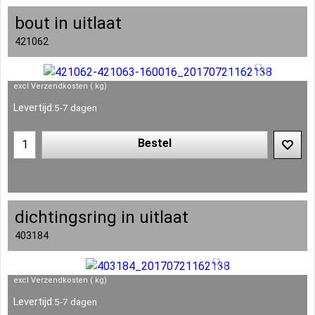
bout in uitlaat
421062
excl Verzendkosten
kg
Levertijd:
5-7 dagen
Bestel
dichtingsring in uitlaat
403184
excl Verzendkosten
kg
Levertijd:
5-7 dagen