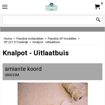
0
Home
>
Flandria onderdelen
>
Flandria SP modellen
>
SP 227 S Frankrijk
>
Knalpot - Uitlaatbuis
Knalpot - Uitlaatbuis
amiante koord
080033M