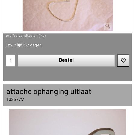
excl Verzendkosten
kg
Levertijd:
5-7 dagen
Bestel
attache ophanging uitlaat
103577M