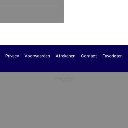
Privacy
Voorwaarden
Afrekenen
Contact
Favorieten
Webwinkel gemaakt met
ShopFactory webwinkel
software.