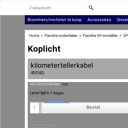
Brommers/motoren te koop
Accessoires
Unive
Home
>
Flandria onderdelen
>
Flandria SP modellen
>
SP
Koplicht
kilometertellerkabel
400382
excl Verzendkosten
kg
Levertijd:
5-7 dagen
Bestel