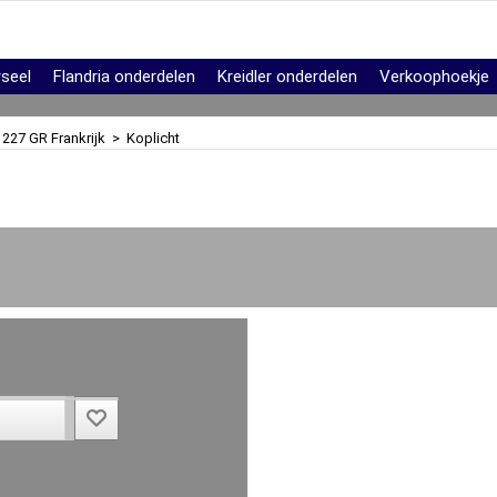
rseel
Flandria onderdelen
Kreidler onderdelen
Verkoophoekje
 227 GR Frankrijk
>
Koplicht