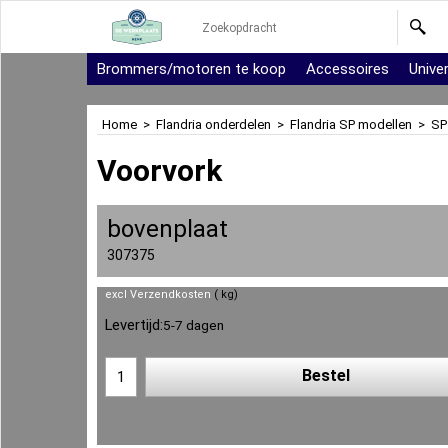
Brommers/motoren te koop
Accessoires
Unive
Home
>
Flandria onderdelen
>
Flandria SP modellen
>
SP
Voorvork
bovenplaat
307375
excl Verzendkosten
kg
Levertijd:
5-7 dagen
Bestel