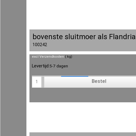
bovenste sluitmoer als Flandria
100242
excl Verzendkosten
kg
Levertijd:
5-7 dagen
Bestel