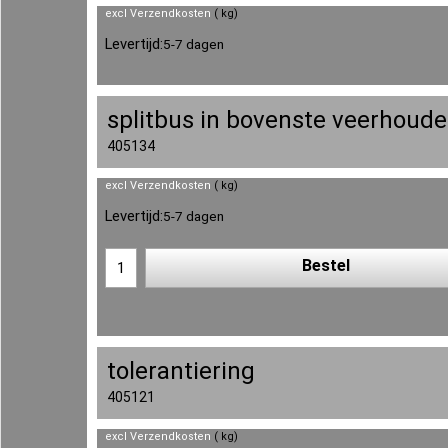
excl Verzendkosten
kg
Levertijd:
5-7 dagen
splitbus in bovenste veerhoude
405134
excl Verzendkosten
kg
Levertijd:
5-7 dagen
Bestel
tolerantiering
405121
excl Verzendkosten
kg