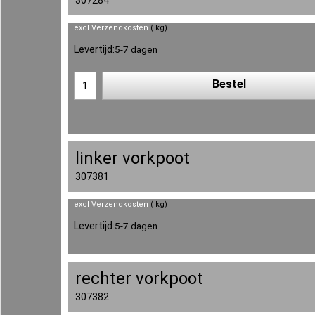
excl Verzendkosten
kg
Levertijd:
5-7 dagen
Bestel
linker vorkpoot
307381
excl Verzendkosten
kg
Levertijd:
5-7 dagen
rechter vorkpoot
307382