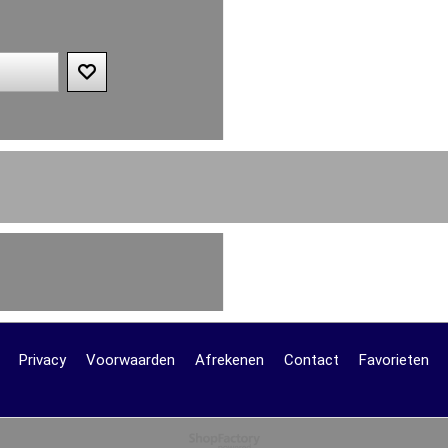
Privacy
Voorwaarden
Afrekenen
Contact
Favorieten
Webwinkel gemaakt met
ShopFactory webwinkel