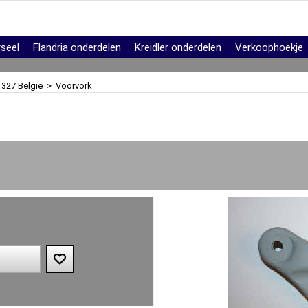
rseel
Flandria onderdelen
Kreidler onderdelen
Verkoophoekje
 327 België
>
Voorvork