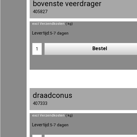
bovenste veerdrager
405827
excl Verzendkosten
kg
Levertijd:
5-7 dagen
Bestel
draadconus
407333
excl Verzendkosten
kg
Levertijd:
5-7 dagen