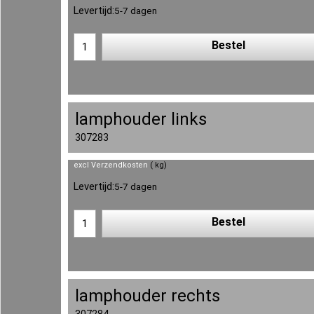
Levertijd:
5-7 dagen
Bestel
lamphouder links
307283
excl Verzendkosten
kg
Levertijd:
5-7 dagen
Bestel
lamphouder rechts
307284