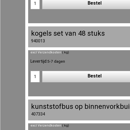
Bestel
kogels set van 48 stuks
940013
excl Verzendkosten
kg
Levertijd:
5-7 dagen
Bestel
kunststofbus op binnenvorkbui
407334
excl Verzendkosten
kg