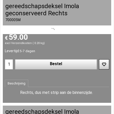
gereedschapsdeksel Imola
geconserveerd Rechts
700005M
59.00
€
excl Verzendkosten
0.20
kg
Levertijd:
5-7 dagen
Bestel
Beschrijving
Rechts, dus met strip aan de binnenzijde.
gereedschapsdeksel Imola