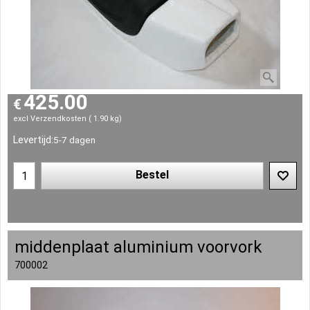
425.00
€
excl Verzendkosten
1.90
kg
Levertijd:
5-7 dagen
Bestel
middenplaat aluminium voorvork
700002