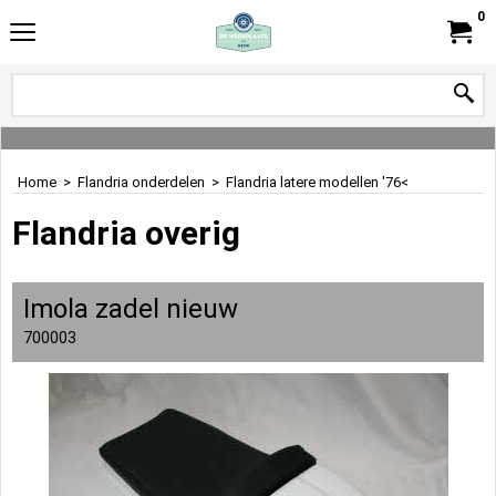
0
Home
>
Flandria onderdelen
>
Flandria latere modellen '76<
Flandria overig
Imola zadel nieuw
700003