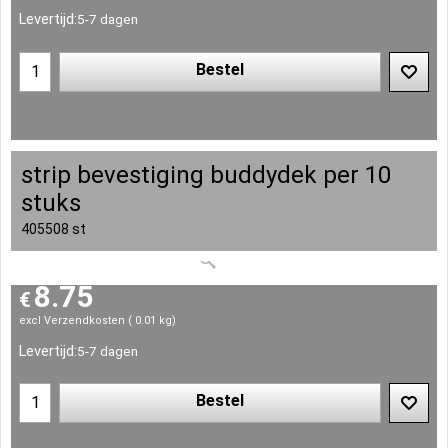
Levertijd:
5-7 dagen
Bestel
strip bevestiging buddydek per 10
stuks
405508 st
8.75
€
excl Verzendkosten
0.01
kg
Levertijd:
5-7 dagen
Bestel