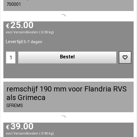
700001
25.00
€
excl Verzendkosten
0.30
kg
Levertijd:
5-7 dagen
Bestel
remschijf 190 mm voor Flandria RVS
als Grimeca
GFREMS
39.00
€
excl Verzendkosten
0.90
kg