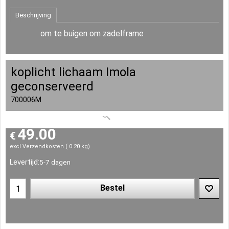
Beschrijving
om te buigen om zadelframe
koplicht lichaam Imola
geconserveerd
700006M
49.00
€
excl Verzendkosten
0.20
kg
Levertijd:
5-7 dagen
Bestel