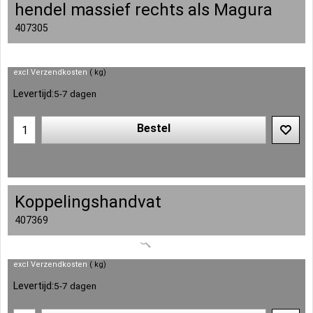
hendel massief rechts als Magura
407305
excl Verzendkosten
kg
Levertijd:
5-7 dagen
Bestel
Koppelingshandvat
407369
excl Verzendkosten
kg
Levertijd:
5-7 dagen