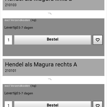
210103
excl Verzendkosten
kg
Levertijd:
5-7 dagen
Bestel
Hendel als Magura rechts A
210101
excl Verzendkosten
kg
Levertijd:
5-7 dagen
Bestel