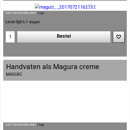
excl Verzendkosten
kg
Levertijd:
5-7 dagen
Bestel
Handvaten als Magura creme
MAGUKC
excl Verzendkosten
kg