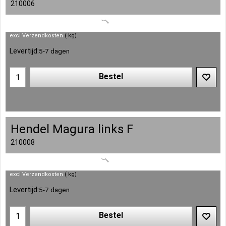
210006
excl Verzendkosten
kg
Levertijd:
5-7 dagen
Bestel
Hendel Magura links F
210008
excl Verzendkosten
kg
Levertijd:
5-7 dagen
Bestel