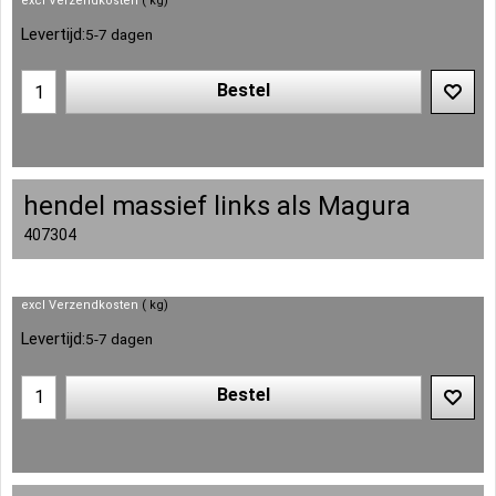
excl Verzendkosten
kg
Levertijd:
5-7 dagen
Bestel
hendel massief links als Magura
407304
excl Verzendkosten
kg
Levertijd:
5-7 dagen
Bestel