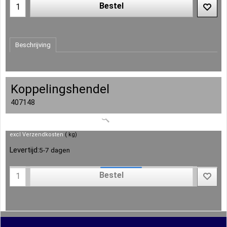
Bestel
Beschrijving
Koppelingshendel
407148
excl Verzendkosten
kg
Levertijd:
5-7 dagen
Bestel