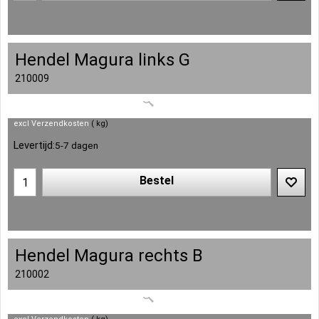
Hendel Magura links G
210009
excl Verzendkosten
kg
Levertijd:
5-7 dagen
Bestel
Hendel Magura rechts B
210002