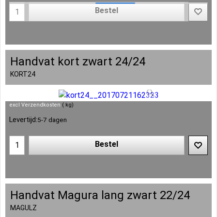
Bestel
Handvat kort zwart 24/24
KORT24
excl Verzendkosten
kg
Levertijd:
5-7 dagen
Bestel
Handvat Magura lang zwart 22/24
MAGULZ