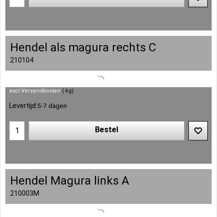
Hendel als magura rechts C
210104
excl Verzendkosten
kg
Levertijd:
5-7 dagen
Bestel
Hendel Magura links A
210003M