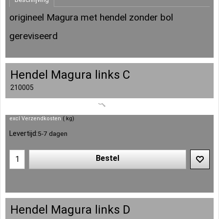
origineel Magura met hendel zonder bol
gereviseerd
Hendel Magura links C
210005
excl Verzendkosten
kg
Levertijd:
5-7 dagen
Bestel
Hendel Magura links D