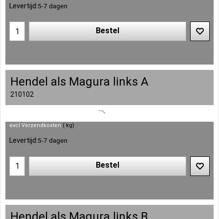
Levertijd:
5-7 dagen
Bestel
Hendel als Magura links A
210102
excl Verzendkosten
kg
Levertijd:
5-7 dagen
Bestel
Hendel als Magura links B