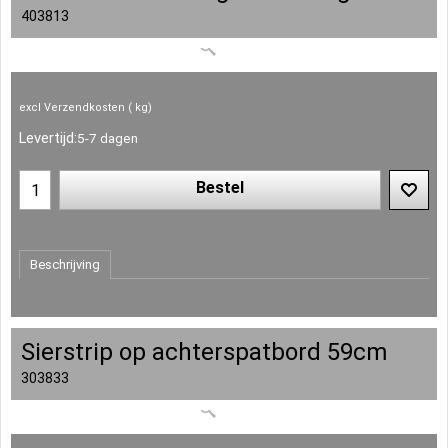
403813
excl Verzendkosten
kg
Levertijd:
5-7 dagen
Bestel
Beschrijving
Sierstrip op achterspatbord 59cm
303833