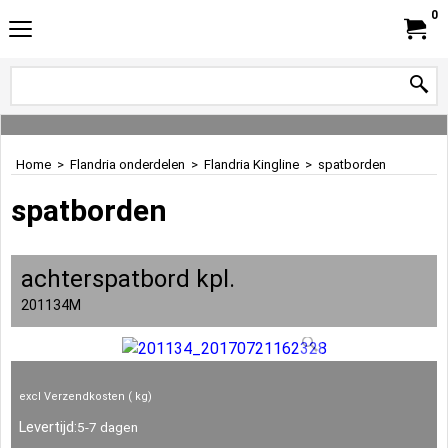
0
Home
>
Flandria onderdelen
>
Flandria Kingline
>
spatborden
spatborden
achterspatbord kpl.
201134M
excl Verzendkosten
kg
Levertijd:
5-7 dagen