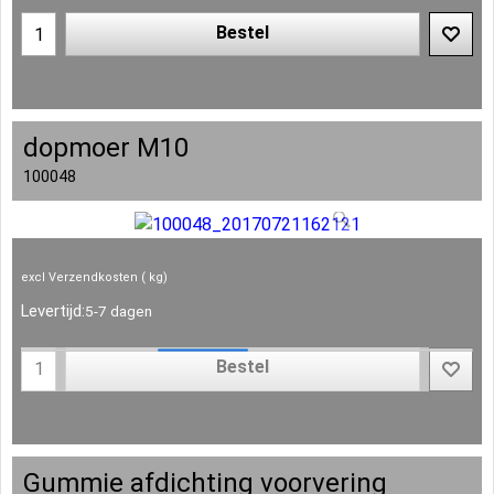
Bestel
dopmoer M10
100048
excl Verzendkosten
kg
Levertijd:
5-7 dagen
Bestel
Gummie afdichting voorvering